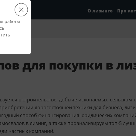
О лизинге
Про ав
ия работы
сь
етить
лов для покупки в ли
зуется в строительстве, добыче ископаемых, сельском х
о приобретении дорогостоящей техники для бизнеса, лиз
ыгодный способ финансирования юридических компаний 
мосвалов в лизинг, а также проанализируем топ-5 лучш
ди частных компаний.