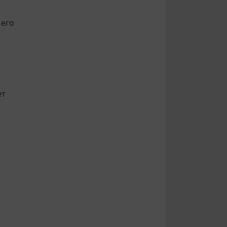
 его
ет