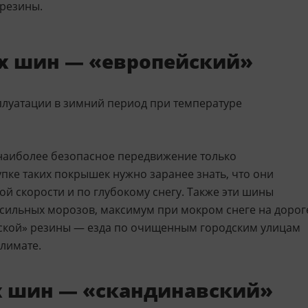
резины.
х шин — «европейский»
плуатации в зимний период при температуре
наиболее безопасное передвижение только
пке таких покрышек нужно заранее знать, что они
ой скорости и по глубокому снегу. Также эти шины
сильных морозов, максимум при мокром снеге на дорог
ской» резины — езда по очищенным городским улицам
климате.
х шин — «скандинавский»