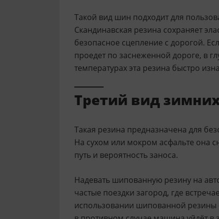
Такой вид шин подходит для пользов
Скандинавская резина сохраняет эла
безопасное сцепление с дорогой. Ес
проедет по заснеженной дороге, в гл
температурах эта резина быстро изна
Третий вид зимни
Такая резина предназначена для без
На сухом или мокром асфальте она с
путь и вероятность заноса.
Надевать шипованную резину на авто
частые поездки загород, где встреча
использовании шипованной резины — 
в противном случае машина уйдёт в