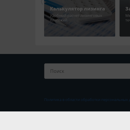
Калькулятор лизинга
З
Удобный расчет лизинговых
Ме
платежей
те
Политика в области обработки персональных 