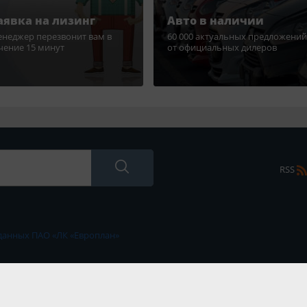
аявка на лизинг
Авто в наличии
неджер перезвонит вам в
60 000 актуальных предложений
чение 15 минут
от официальных дилеров
RSS
данных ПАО «ЛК «Европлан»