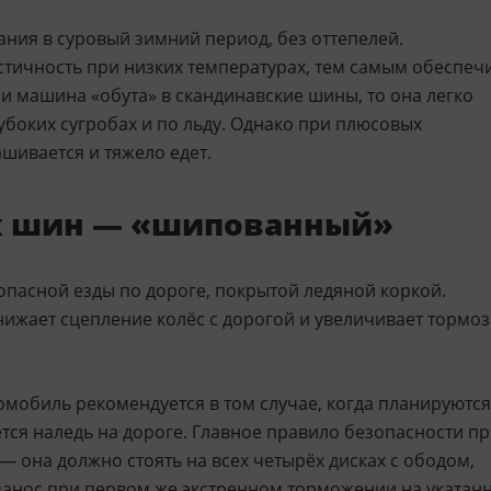
ания в суровый зимний период, без оттепелей.
стичность при низких температурах, тем самым обеспеч
ли машина «обута» в скандинавские шины, то она легко
убоких сугробах и по льду. Однако при плюсовых
шивается и тяжело едет.
х шин — «шипованный»
опасной езды по дороге, покрытой ледяной коркой.
нижает сцепление колёс с дорогой и увеличивает тормо
мобиль рекомендуется в том случае, когда планируются
ется наледь на дороге. Главное правило безопасности п
она должно стоять на всех четырёх дисках с ободом,
 занос при первом же экстренном торможении на укатан