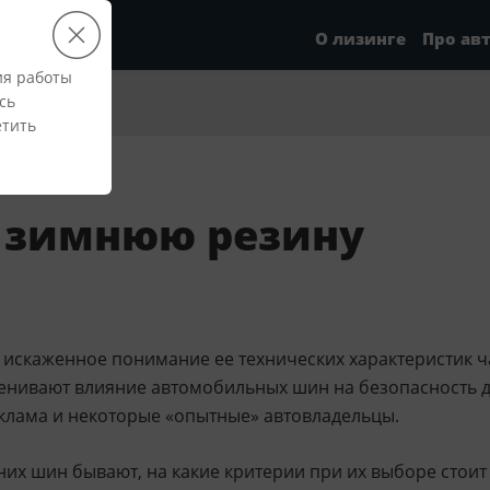
О лизинге
Про ав
ия работы
сь
етить
 зимнюю резину
искаженное понимание ее технических характеристик ч
ценивают влияние автомобильных шин на безопасность
клама и некоторые «опытные» автовладельцы.
них шин бывают, на какие критерии при их выборе стоит