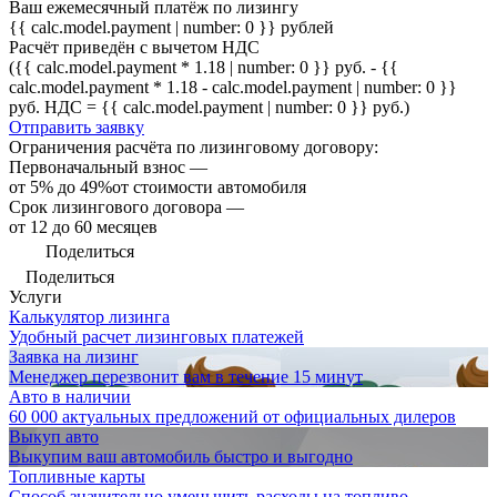
Ваш ежемесячный платёж по лизингу
{{ calc.model.payment | number: 0 }}
рублей
Расчёт приведён с вычетом НДС
({{ calc.model.payment * 1.18 | number: 0 }} руб. - {{
calc.model.payment * 1.18 - calc.model.payment | number: 0 }}
руб. НДС = {{ calc.model.payment | number: 0 }} руб.)
Отправить заявку
Ограничения расчёта по лизинговому договору:
Первоначальный взнос —
от 5% до 49%от стоимости автомобиля
Срок лизингового договора —
от 12 до 60 месяцев
Поделиться
Поделиться
Услуги
Калькулятор лизинга
Удобный расчет лизинговых платежей
Заявка на лизинг
Менеджер перезвонит вам в течение 15 минут
Авто в наличии
60 000 актуальных предложений от официальных дилеров
Выкуп авто
Выкупим ваш автомобиль быстро и выгодно
Топливные карты
Способ значительно уменьшить расходы на топливо